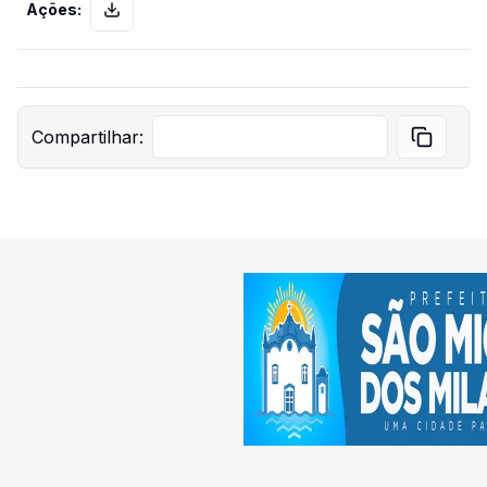
Despesa_Nota_Fiscal_666.pdf
pdf
Compartilhar:
298.23 KB
Despesa_Empenho_202104000766.pdf
pdf
193.45 KB